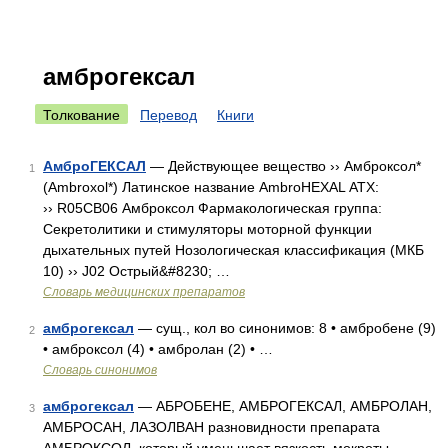
амброгексал
Толкование
Перевод
Книги
АмброГЕКСАЛ
— Действующее вещество ›› Амброксол*
1
(Ambroxol*) Латинское название AmbroHEXAL АТХ:
›› R05CB06 Амброксол Фармакологическая группа:
Секретолитики и стимуляторы моторной функции
дыхательных путей Нозологическая классификация (МКБ
10) ›› J02 Острый&#8230; …
Словарь медицинских препаратов
амброгексал
— сущ., кол во синонимов: 8 • амбробене (9)
2
• амброксол (4) • амбролан (2) • …
Словарь синонимов
амброгексал
— АБРОБЕНЕ, АМБРОГЕКСАЛ, АМБРОЛАН,
3
АМБРОСАН, ЛАЗОЛВАН разновидности препарата