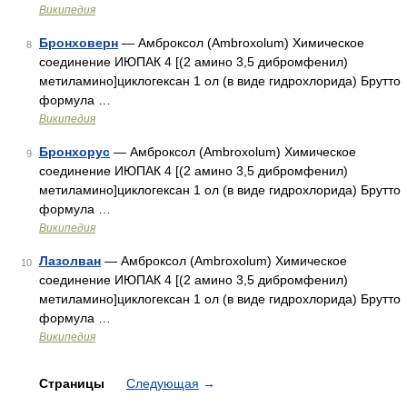
Википедия
Бронховерн
— Амброксол (Ambroxolum) Химическое
8
соединение ИЮПАК 4 [(2 амино 3,5 дибромфенил)
метиламино]циклогексан 1 ол (в виде гидрохлорида) Брутто
формула …
Википедия
Бронхорус
— Амброксол (Ambroxolum) Химическое
9
соединение ИЮПАК 4 [(2 амино 3,5 дибромфенил)
метиламино]циклогексан 1 ол (в виде гидрохлорида) Брутто
формула …
Википедия
Лазолван
— Амброксол (Ambroxolum) Химическое
10
соединение ИЮПАК 4 [(2 амино 3,5 дибромфенил)
метиламино]циклогексан 1 ол (в виде гидрохлорида) Брутто
формула …
Википедия
Страницы
Следующая
→