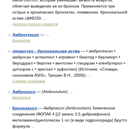
АМБРОКСОЛ, который уменьшает вязкость мокроты,
облегчая выведение ее из бронхов. Применяется при
острых и хронических бронхитах, пневмонии, бронхиальной
астме с&#8230; …
Аналоги дорогих лекарств
Амброгексал
— …
4
Википедия
лекарство - бронхиальная астма
— • амброгексал •
5
амбросан • астмопент • атровент • бекотид • берликорт •
беродурал • беротек • вентолин • глицирам • кленбутерол •
цитохром с • эреспал • эуфиллин) (Источник: «Словарь
синонимов ASIS», Тришин В.Н., 2009)) …
Словарь синонимов
Амброксол
— (Ambroxolum) …
6
Википедия
Бронхоксол
— Амброксол (Ambroxolum) Химическое
7
соединение ИЮПАК 4 [(2 амино 3,5 дибромфенил)
метиламино]циклогексан 1 ол (в виде гидрохлорида) Брутто
формула …